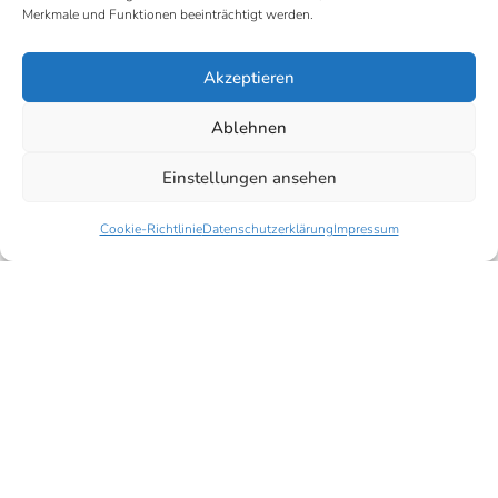
Merkmale und Funktionen beeinträchtigt werden.
Akzeptieren
Ablehnen
Name
*
E-Mail-Adresse
*
Einstellungen ansehen
Cookie-Richtlinie
Datenschutzerklärung
Impressum
Datenschutz
*
Ich habe die Datenschutzerklärung zur Kenntnis
genommen