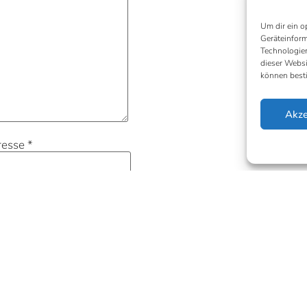
Um dir ein o
Geräteinform
Technologien
dieser Websi
können best
Akze
resse
*
rung zur Kenntnis genommen