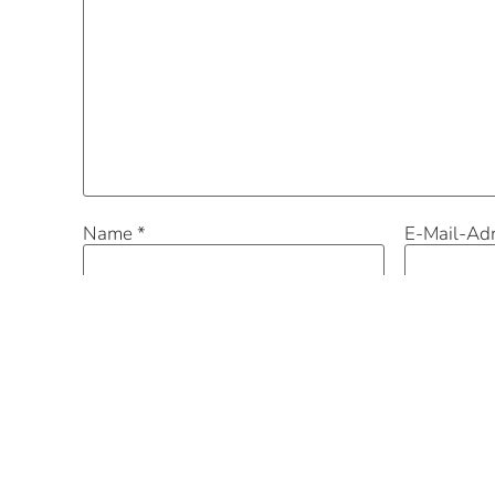
Name
*
E-Mail-Ad
Datenschutz
*
Ich habe die Datenschutzerklä